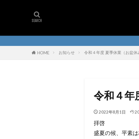
お知らせ
令和４年度 夏季休業（お盆休
HOME
令和４年
2022年8月1日
2
拝啓
盛夏の候、平素は