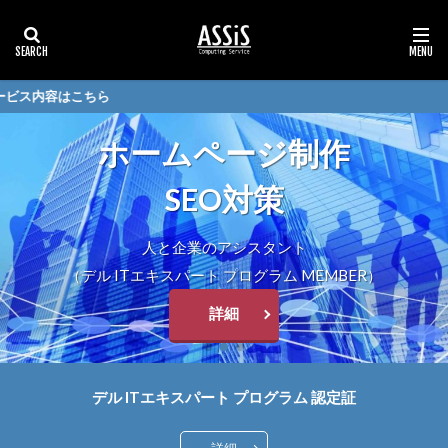
ス内容はこちら
ホームページ制作
SEO対策
人と企業のアシスタント
（デル ITエキスパート プログラム MEMBER）
詳細
デル ITエキスパート プログラム 認定証